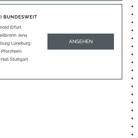
) BUNDESWEIT
old Erfurt
eilbronn Jena
ANSEHEN
sburg Lüneburg
 Pforzheim
all Stuttgart