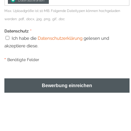
Datei auswählen
Max. Uploadgröße ist 10 MB. Folgende Dateitypen können hochgeladen
werden: .pdf, .docx, .jpg, .png, .gif, .doc
Datenschutz
*
Ich habe die
Datenschutzerklärung
gelesen und
akzeptiere diese.
*
Benötigte Felder
Bewerbung einreichen