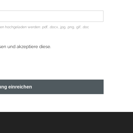
hochgeladen werden: .pdf, .docx, .jpg, .png, .gif, .doc
en und akzeptiere diese.
ng einreichen