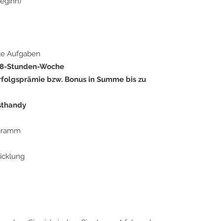
eginn)
le Aufgaben
 38-Stunden-Woche
rfolgsprämie bzw. Bonus in Summe bis zu
sthandy
ogramm
icklung