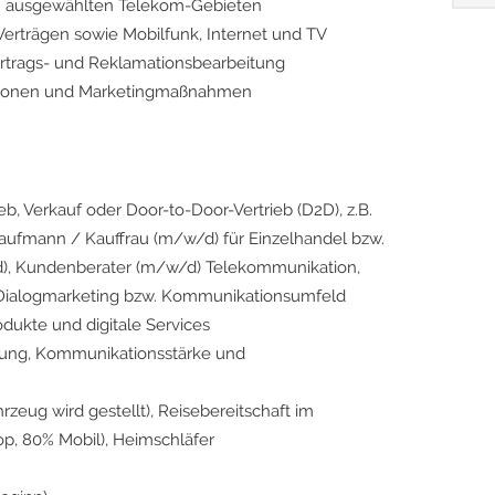
in ausgewählten Telekom-Gebieten
Verträgen sowie Mobilfunk, Internet und TV
ertrags- und Reklamationsbearbeitung
ktionen und Marketingmaßnahmen
eb, Verkauf oder Door-to-Door-Vertrieb (D2D), z.B.
Kaufmann / Kauffrau (m/w/d) für Einzelhandel bzw.
), Kundenberater (m/w/d) Telekommunikation,
m Dialogmarketing bzw. Kommunikationsumfeld
dukte und digitale Services
ierung, Kommunikationsstärke und
rzeug wird gestellt), Reisebereitschaft im
op, 80% Mobil), Heimschläfer