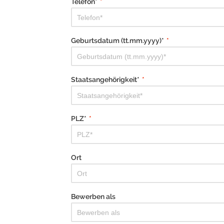
Telefon*
*
Geburtsdatum (tt.mm.yyyy)*
*
Staatsangehörigkeit*
*
PLZ*
*
Ort
Bewerben als