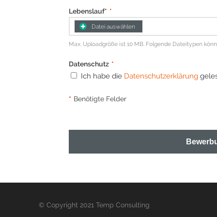
Lebenslauf*
*
Datei auswählen
Max. Uploadgröße ist 10 MB. Folgende Dateitypen können 
Datenschutz
*
Ich habe die
Datenschutzerklärung
geles
*
Benötigte Felder
Bewerbu
© Copyright 2021 Temp Consulting