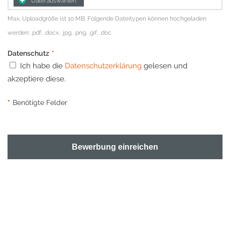
Datei auswählen
Max. Uploadgröße ist 10 MB. Folgende Dateitypen können hochgeladen
werden: .pdf, .docx, .jpg, .png, .gif, .doc
Datenschutz
*
Ich habe die
Datenschutzerklärung
gelesen und
akzeptiere diese.
*
Benötigte Felder
Bewerbung einreichen