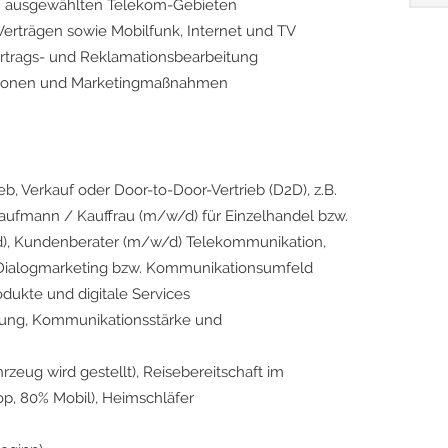
in ausgewählten Telekom-Gebieten
Verträgen sowie Mobilfunk, Internet und TV
ertrags- und Reklamationsbearbeitung
ktionen und Marketingmaßnahmen
eb, Verkauf oder Door-to-Door-Vertrieb (D2D), z.B.
Kaufmann / Kauffrau (m/w/d) für Einzelhandel bzw.
), Kundenberater (m/w/d) Telekommunikation,
m Dialogmarketing bzw. Kommunikationsumfeld
dukte und digitale Services
ierung, Kommunikationsstärke und
rzeug wird gestellt), Reisebereitschaft im
op, 80% Mobil), Heimschläfer