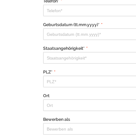
Telefon*
*
Geburtsdatum (tt.mm.yyyy)*
*
Staatsangehörigkeit*
*
PLZ*
*
Ort
Bewerben als