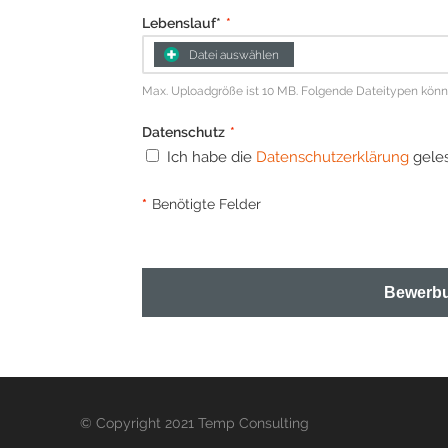
Lebenslauf*
*
Datei auswählen
Max. Uploadgröße ist 10 MB. Folgende Dateitypen können 
Datenschutz
*
Ich habe die
Datenschutzerklärung
geles
*
Benötigte Felder
Bewerbu
© Copyright 2021 Temp Consulting