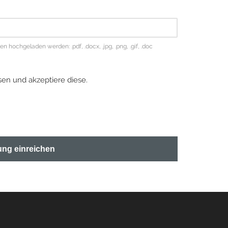
hochgeladen werden: .pdf, .docx, .jpg, .png, .gif, .doc
en und akzeptiere diese.
ng einreichen