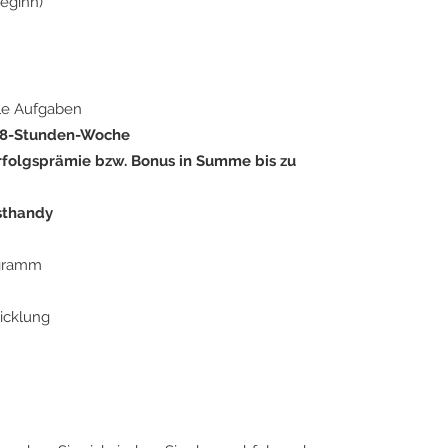
eginn)
le Aufgaben
 38-Stunden-Woche
rfolgsprämie bzw. Bonus in Summe bis zu
sthandy
ogramm
icklung