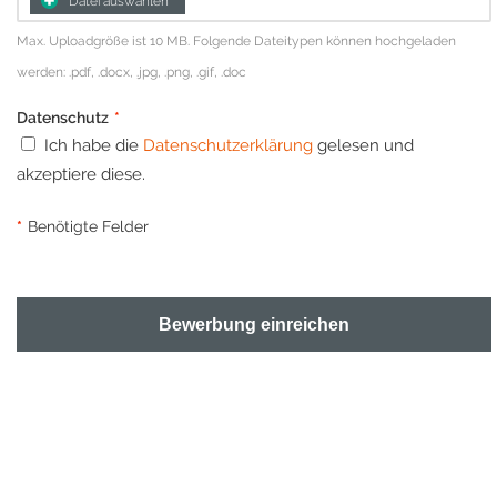
Datei auswählen
Max. Uploadgröße ist 10 MB. Folgende Dateitypen können hochgeladen
werden: .pdf, .docx, .jpg, .png, .gif, .doc
Datenschutz
*
Ich habe die
Datenschutzerklärung
gelesen und
akzeptiere diese.
*
Benötigte Felder
Bewerbung einreichen