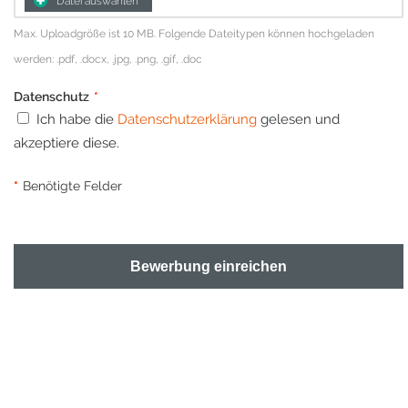
Datei auswählen
Max. Uploadgröße ist 10 MB. Folgende Dateitypen können hochgeladen
werden: .pdf, .docx, .jpg, .png, .gif, .doc
Datenschutz
*
Ich habe die
Datenschutzerklärung
gelesen und
akzeptiere diese.
*
Benötigte Felder
Bewerbung einreichen