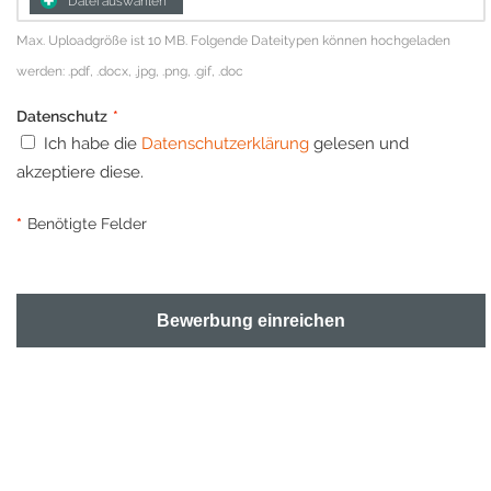
Datei auswählen
Max. Uploadgröße ist 10 MB. Folgende Dateitypen können hochgeladen
werden: .pdf, .docx, .jpg, .png, .gif, .doc
Datenschutz
*
Ich habe die
Datenschutzerklärung
gelesen und
akzeptiere diese.
*
Benötigte Felder
Bewerbung einreichen