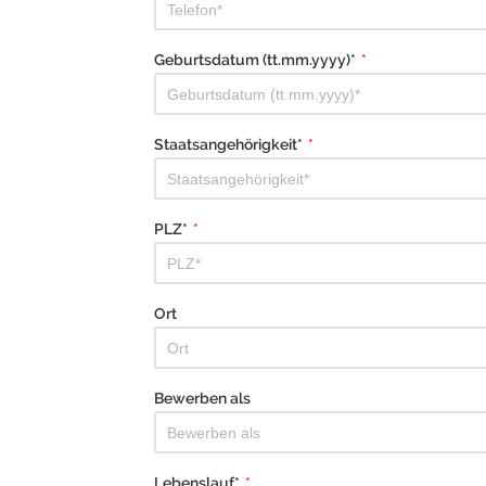
Geburtsdatum (tt.mm.yyyy)*
*
Staatsangehörigkeit*
*
PLZ*
*
Ort
Bewerben als
Lebenslauf*
*