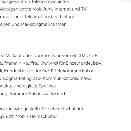
in ausgewählten Telekom-Gebieten
Verträgen sowie Mobilfunk, Internet und TV
ertrags- und Reklamationsbearbeitung
ktionen und Marketingmaßnahmen
eb, Verkauf oder Door-to-Door-Vertrieb (D2D), z.B.
Kaufmann / Kauffrau (m/w/d) für Einzelhandel bzw.
), Kundenberater (m/w/d) Telekommunikation,
m Dialogmarketing bzw. Kommunikationsumfeld
dukte und digitale Services
ierung, Kommunikationsstärke und
rzeug wird gestellt), Reisebereitschaft im
op, 80% Mobil), Heimschläfer