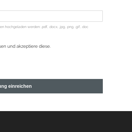
hochgeladen werden: .pdf, .docx, .jpg, .png, .gif, .doc
en und akzeptiere diese.
ng einreichen