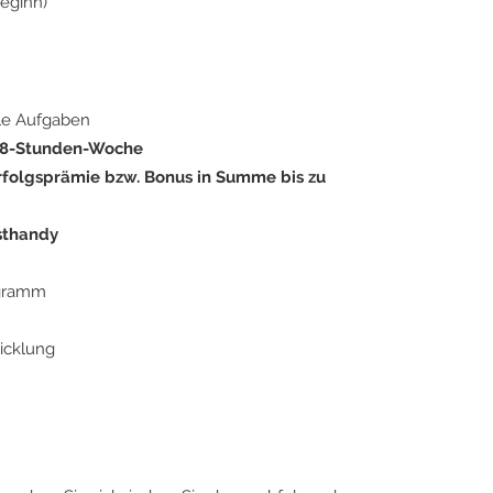
eginn)
le Aufgaben
 38-Stunden-Woche
rfolgsprämie bzw. Bonus in Summe bis zu
sthandy
ogramm
icklung