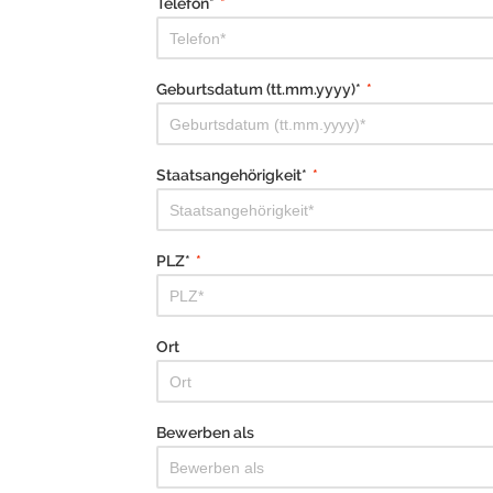
Telefon*
*
Geburtsdatum (tt.mm.yyyy)*
*
Staatsangehörigkeit*
*
PLZ*
*
Ort
Bewerben als