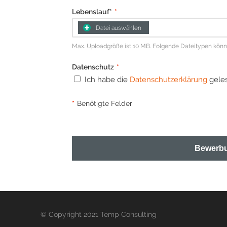
Lebenslauf*
*
Datei auswählen
Max. Uploadgröße ist 10 MB. Folgende Dateitypen können 
Datenschutz
*
Ich habe die
Datenschutzerklärung
geles
*
Benötigte Felder
Bewerbu
© Copyright 2021 Temp Consulting