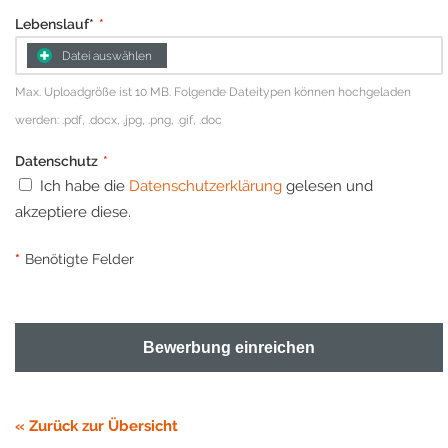
Lebenslauf*
*
Datei auswählen
Max. Uploadgröße ist 10 MB. Folgende Dateitypen können hochgeladen
werden: .pdf, .docx, .jpg, .png, .gif, .doc
Datenschutz
*
Ich habe die
Datenschutzerklärung
gelesen und
akzeptiere diese.
*
Benötigte Felder
Bewerbung einreichen
« Zurück zur Übersicht