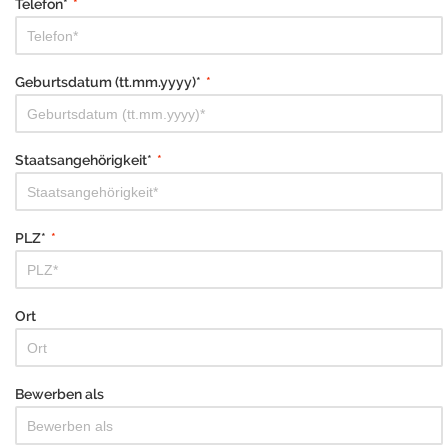
Telefon*
*
Geburtsdatum (tt.mm.yyyy)*
*
Staatsangehörigkeit*
*
PLZ*
*
Ort
Bewerben als