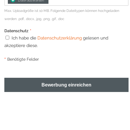
Datei auswählen
Max. Uploadgröße ist 10 MB. Folgende Dateitypen können hochgeladen
werden: .pdf, .docx, .jpg, .png, .gif, .doc
Datenschutz
*
Ich habe die
Datenschutzerklärung
gelesen und
akzeptiere diese.
*
Benötigte Felder
Bewerbung einreichen