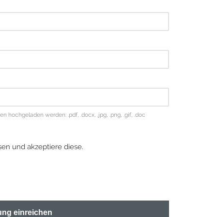
hochgeladen werden: .pdf, .docx, .jpg, .png, .gif, .doc
en und akzeptiere diese.
ng einreichen