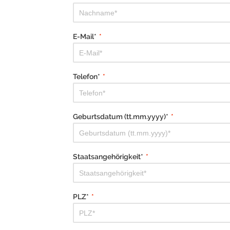
E-Mail*
*
Telefon*
*
Geburtsdatum (tt.mm.yyyy)*
*
Staatsangehörigkeit*
*
PLZ*
*