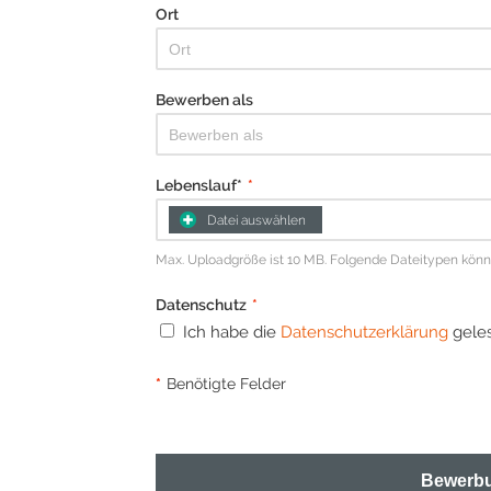
Ort
Bewerben als
Lebenslauf*
*
Datei auswählen
Max. Uploadgröße ist 10 MB. Folgende Dateitypen können 
Datenschutz
*
Ich habe die
Datenschutzerklärung
geles
*
Benötigte Felder
Bewerbu