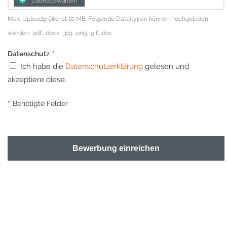
Datei auswählen
Max. Uploadgröße ist 10 MB. Folgende Dateitypen können hochgeladen
werden: .pdf, .docx, .jpg, .png, .gif, .doc
Datenschutz
*
Ich habe die
Datenschutzerklärung
gelesen und
akzeptiere diese.
*
Benötigte Felder
Bewerbung einreichen