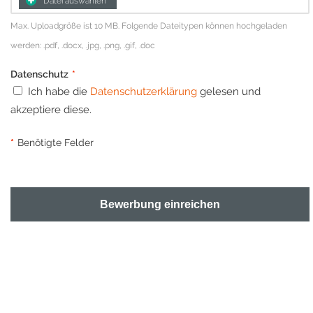
Datei auswählen
Max. Uploadgröße ist 10 MB. Folgende Dateitypen können hochgeladen
werden: .pdf, .docx, .jpg, .png, .gif, .doc
Datenschutz
*
Ich habe die
Datenschutzerklärung
gelesen und
akzeptiere diese.
*
Benötigte Felder
Bewerbung einreichen