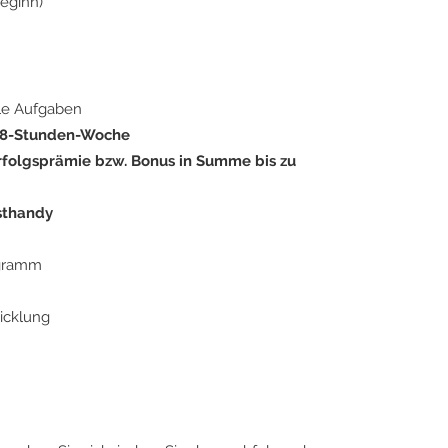
eginn)
le Aufgaben
 38-Stunden-Woche
rfolgsprämie bzw. Bonus in Summe bis zu
sthandy
ogramm
icklung