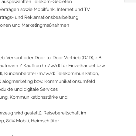
in ausgewählten Telekom-Gebieten
Verträgen sowie Mobilfunk, Internet und TV
ertrags- und Reklamationsbearbeitung
ktionen und Marketingmaßnahmen
eb, Verkauf oder Door-to-Door-Vertrieb (D2D), z.B.
Kaufmann / Kauffrau (m/w/d) für Einzelhandel bzw.
), Kundenberater (m/w/d) Telekommunikation,
m Dialogmarketing bzw. Kommunikationsumfeld
dukte und digitale Services
ierung, Kommunikationsstärke und
rzeug wird gestellt), Reisebereitschaft im
op, 80% Mobil), Heimschläfer