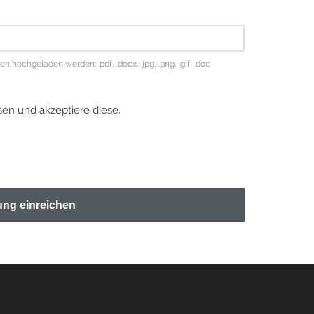
hochgeladen werden: .pdf, .docx, .jpg, .png, .gif, .doc
en und akzeptiere diese.
ng einreichen