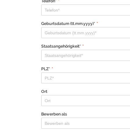
Telefon*
*
Geburtsdatum (tt.mm.yyyy)*
*
Staatsangehörigkeit*
*
PLZ*
*
Ort
Bewerben als