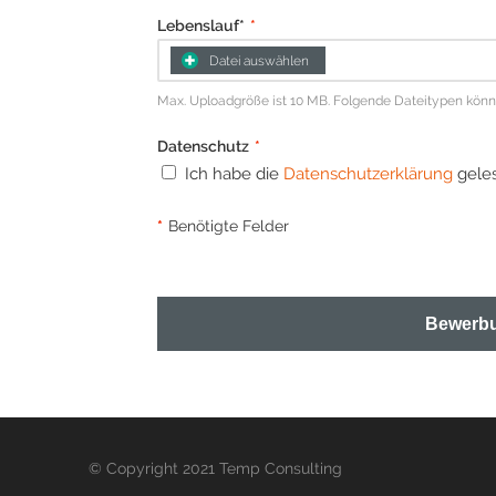
Lebenslauf*
*
Datei auswählen
Max. Uploadgröße ist 10 MB. Folgende Dateitypen können 
Datenschutz
*
Ich habe die
Datenschutzerklärung
geles
*
Benötigte Felder
Bewerbu
© Copyright 2021 Temp Consulting