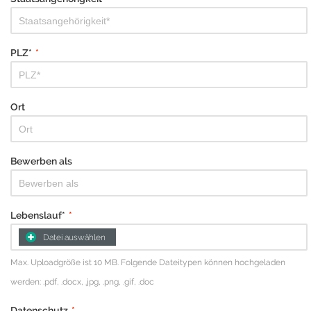
PLZ*
*
Ort
Bewerben als
Lebenslauf*
*
Datei auswählen
Max. Uploadgröße ist 10 MB. Folgende Dateitypen können hochgeladen
werden: .pdf, .docx, .jpg, .png, .gif, .doc
Datenschutz
*