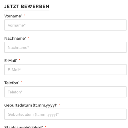
JETZT BEWERBEN
Vorname*
*
Nachname*
*
E-Mail*
*
Telefon*
*
Geburtsdatum (tt.mm.yyyy)*
*
Staatsangehörigkeit*
*