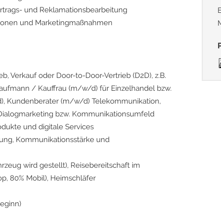
ertrags- und Reklamationsbearbeitung
ktionen und Marketingmaßnahmen
eb, Verkauf oder Door-to-Door-Vertrieb (D2D), z.B.
Kaufmann / Kauffrau (m/w/d) für Einzelhandel bzw.
), Kundenberater (m/w/d) Telekommunikation,
m Dialogmarketing bzw. Kommunikationsumfeld
dukte und digitale Services
ierung, Kommunikationsstärke und
rzeug wird gestellt), Reisebereitschaft im
op, 80% Mobil), Heimschläfer
eginn)