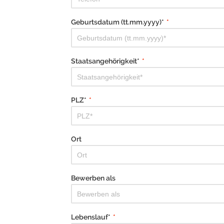
Geburtsdatum (tt.mm.yyyy)*
*
Staatsangehörigkeit*
*
PLZ*
*
Ort
Bewerben als
Lebenslauf*
*