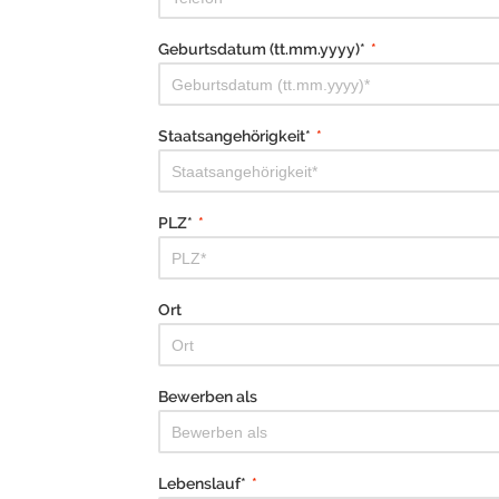
Geburtsdatum (tt.mm.yyyy)*
*
Staatsangehörigkeit*
*
PLZ*
*
Ort
Bewerben als
Lebenslauf*
*