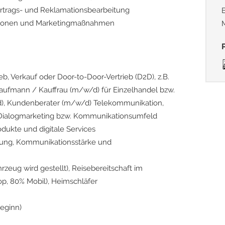
ertrags- und Reklamationsbearbeitung
ktionen und Marketingmaßnahmen
eb, Verkauf oder Door-to-Door-Vertrieb (D2D), z.B.
Kaufmann / Kauffrau (m/w/d) für Einzelhandel bzw.
), Kundenberater (m/w/d) Telekommunikation,
m Dialogmarketing bzw. Kommunikationsumfeld
dukte und digitale Services
ierung, Kommunikationsstärke und
rzeug wird gestellt), Reisebereitschaft im
op, 80% Mobil), Heimschläfer
eginn)