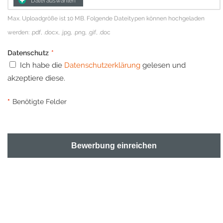
Datei auswählen
Max. Uploadgröße ist 10 MB. Folgende Dateitypen können hochgeladen
werden: .pdf, .docx, .jpg, .png, .gif, .doc
Datenschutz
*
Ich habe die
Datenschutzerklärung
gelesen und
akzeptiere diese.
*
Benötigte Felder
Bewerbung einreichen