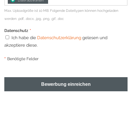
Datei auswählen
Max. Uploadgröße ist 10 MB. Folgende Dateitypen können hochgeladen
werden: .pdf, .docx, .jpg, .png, .gif, .doc
Datenschutz
*
Ich habe die
Datenschutzerklärung
gelesen und
akzeptiere diese.
*
Benötigte Felder
Bewerbung einreichen