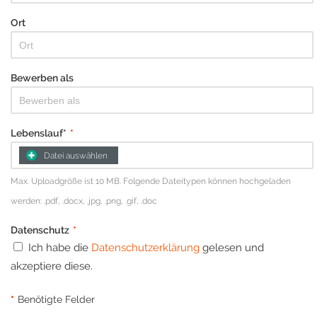
Ort
Bewerben als
Lebenslauf*
*
Datei auswählen
Max. Uploadgröße ist 10 MB. Folgende Dateitypen können hochgeladen
werden: .pdf, .docx, .jpg, .png, .gif, .doc
Datenschutz
*
Ich habe die
Datenschutzerklärung
gelesen und
akzeptiere diese.
*
Benötigte Felder