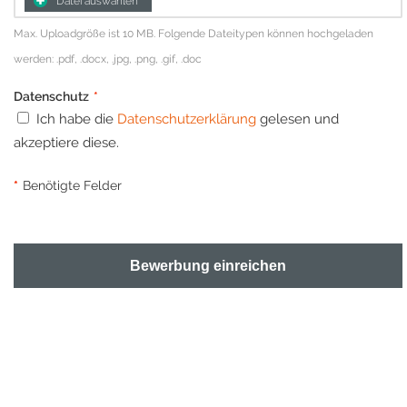
Datei auswählen
Max. Uploadgröße ist 10 MB. Folgende Dateitypen können hochgeladen
werden: .pdf, .docx, .jpg, .png, .gif, .doc
Datenschutz
*
Ich habe die
Datenschutzerklärung
gelesen und
akzeptiere diese.
*
Benötigte Felder
Bewerbung einreichen