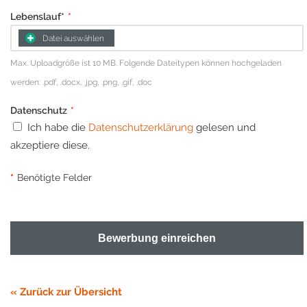
Lebenslauf*
*
Datei auswählen
Max. Uploadgröße ist 10 MB. Folgende Dateitypen können hochgeladen
werden: .pdf, .docx, .jpg, .png, .gif, .doc
Datenschutz
*
Ich habe die
Datenschutzerklärung
gelesen und
akzeptiere diese.
*
Benötigte Felder
Bewerbung einreichen
« Zurück zur Übersicht