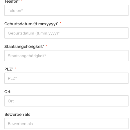
Telefon*
*
Geburtsdatum (tt.mm.yyyy)*
*
Staatsangehörigkeit*
*
PLZ*
*
Ort
Bewerben als