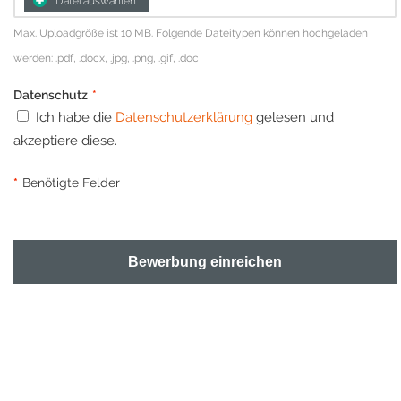
Datei auswählen
Max. Uploadgröße ist 10 MB. Folgende Dateitypen können hochgeladen
werden: .pdf, .docx, .jpg, .png, .gif, .doc
Datenschutz
*
Ich habe die
Datenschutzerklärung
gelesen und
akzeptiere diese.
*
Benötigte Felder
Bewerbung einreichen