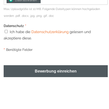
Datei auswählen
Max. Uploadgröße ist 10 MB. Folgende Dateitypen können hochgeladen
werden: .pdf, .docx, .jpg, .png, .gif, .doc
Datenschutz
*
Ich habe die
Datenschutzerklärung
gelesen und
akzeptiere diese.
*
Benötigte Felder
Bewerbung einreichen