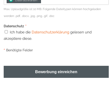
Datei auswählen
Max. Uploadgröße ist 10 MB. Folgende Dateitypen können hochgeladen
werden: .pdf, .docx, .jpg, .png, .gif, .doc
Datenschutz
*
Ich habe die
Datenschutzerklärung
gelesen und
akzeptiere diese.
*
Benötigte Felder
Bewerbung einreichen