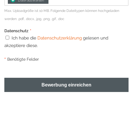
Datei auswählen
Max. Uploadgröße ist 10 MB. Folgende Dateitypen können hochgeladen
werden: .pdf, .docx, .jpg, .png, .gif, .doc
Datenschutz
*
Ich habe die
Datenschutzerklärung
gelesen und
akzeptiere diese.
*
Benötigte Felder
Bewerbung einreichen