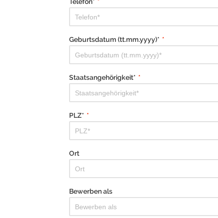
Telefon*
*
Geburtsdatum (tt.mm.yyyy)*
*
Staatsangehörigkeit*
*
PLZ*
*
Ort
Bewerben als