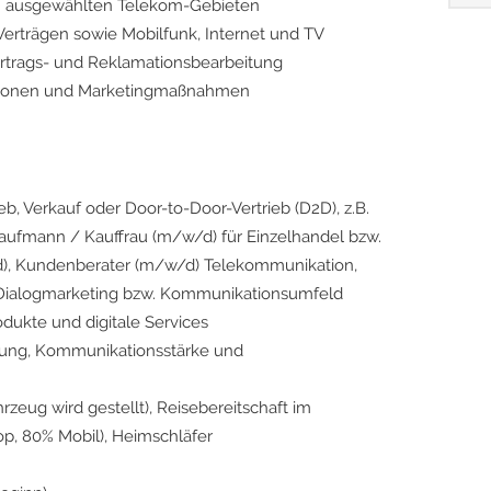
in ausgewählten Telekom-Gebieten
Verträgen sowie Mobilfunk, Internet und TV
ertrags- und Reklamationsbearbeitung
ktionen und Marketingmaßnahmen
eb, Verkauf oder Door-to-Door-Vertrieb (D2D), z.B.
Kaufmann / Kauffrau (m/w/d) für Einzelhandel bzw.
), Kundenberater (m/w/d) Telekommunikation,
m Dialogmarketing bzw. Kommunikationsumfeld
dukte und digitale Services
ierung, Kommunikationsstärke und
rzeug wird gestellt), Reisebereitschaft im
op, 80% Mobil), Heimschläfer