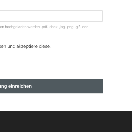
hochgeladen werden: .pdf, .docx, .jpg, .png, .gif, .doc
en und akzeptiere diese.
ng einreichen