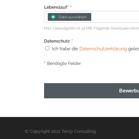
Lebenslauf*
*
Datei auswählen
Max. Uploadgröße ist 10 MB. Folgende Dateitypen können 
Datenschutz
*
Ich habe die
Datenschutzerklärung
geles
*
Benötigte Felder
Bewerbu
© Copyright 2021 Temp Consulting