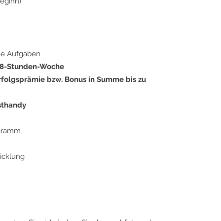
eginn)
le Aufgaben
 38-Stunden-Woche
rfolgsprämie bzw. Bonus in Summe bis zu
sthandy
ogramm
icklung