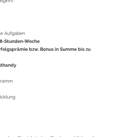
eginn)
le Aufgaben
 38-Stunden-Woche
rfolgsprämie bzw. Bonus in Summe bis zu
sthandy
ogramm
icklung