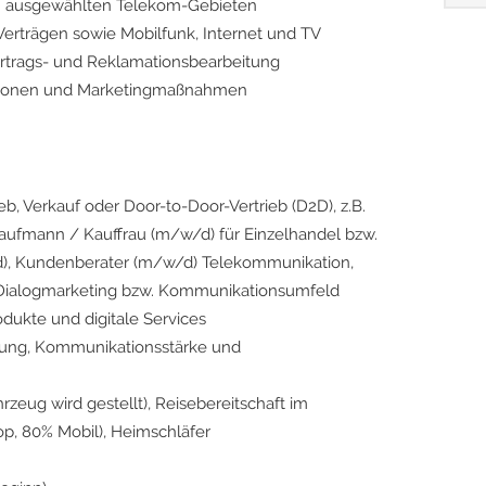
in ausgewählten Telekom-Gebieten
Verträgen sowie Mobilfunk, Internet und TV
ertrags- und Reklamationsbearbeitung
ktionen und Marketingmaßnahmen
eb, Verkauf oder Door-to-Door-Vertrieb (D2D), z.B.
Kaufmann / Kauffrau (m/w/d) für Einzelhandel bzw.
), Kundenberater (m/w/d) Telekommunikation,
m Dialogmarketing bzw. Kommunikationsumfeld
dukte und digitale Services
ierung, Kommunikationsstärke und
rzeug wird gestellt), Reisebereitschaft im
op, 80% Mobil), Heimschläfer