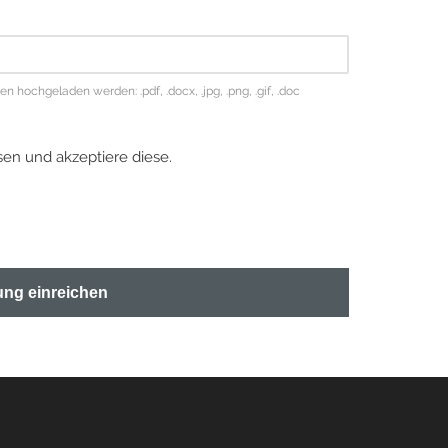
hochgeladen werden: .pdf, .docx, .jpg, .png, .gif, .doc
en und akzeptiere diese.
ng einreichen