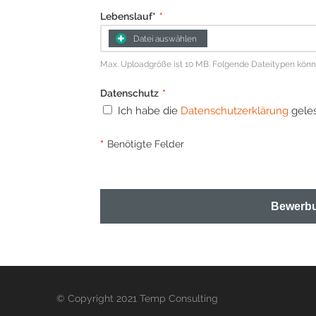
Lebenslauf*
*
Datei auswählen
Max. Uploadgröße ist 10 MB. Folgende Dateitypen können 
Datenschutz
*
Ich habe die
Datenschutzerklärung
geles
*
Benötigte Felder
Bewerbu
© Copyright 2021 Temp Consulting