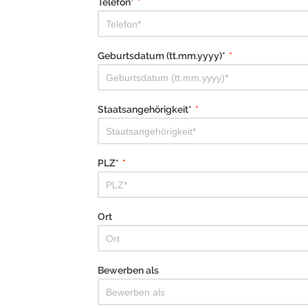
Telefon*
*
Geburtsdatum (tt.mm.yyyy)*
*
Staatsangehörigkeit*
*
PLZ*
*
Ort
Bewerben als