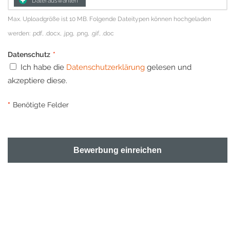
Datei auswählen
Max. Uploadgröße ist 10 MB. Folgende Dateitypen können hochgeladen
werden: .pdf, .docx, .jpg, .png, .gif, .doc
Datenschutz
*
Ich habe die
Datenschutzerklärung
gelesen und
akzeptiere diese.
*
Benötigte Felder
Bewerbung einreichen