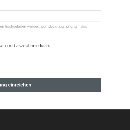
hochgeladen werden: .pdf, .docx, .jpg, .png, .gif, .doc
en und akzeptiere diese.
ng einreichen