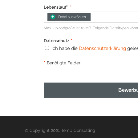
Lebenslauf*
*
Datei auswählen
Max. Uploadgröße ist 10 MB. Folgende Dateitypen können 
Datenschutz
*
Ich habe die
Datenschutzerklärung
geles
*
Benötigte Felder
Bewerbu
© Copyright 2021 Temp Consulting