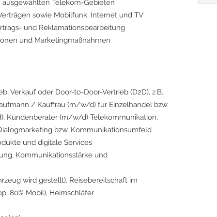
in ausgewählten Telekom-Gebieten
Verträgen sowie Mobilfunk, Internet und TV
ertrags- und Reklamationsbearbeitung
ktionen und Marketingmaßnahmen
eb, Verkauf oder Door-to-Door-Vertrieb (D2D), z.B.
Kaufmann / Kauffrau (m/w/d) für Einzelhandel bzw.
), Kundenberater (m/w/d) Telekommunikation,
m Dialogmarketing bzw. Kommunikationsumfeld
dukte und digitale Services
ierung, Kommunikationsstärke und
rzeug wird gestellt), Reisebereitschaft im
op, 80% Mobil), Heimschläfer