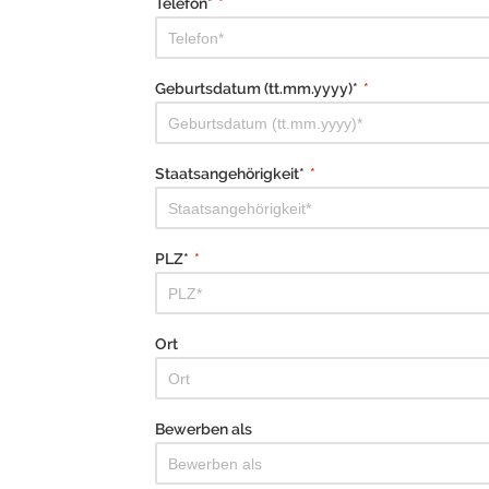
Telefon*
*
Geburtsdatum (tt.mm.yyyy)*
*
Staatsangehörigkeit*
*
PLZ*
*
Ort
Bewerben als