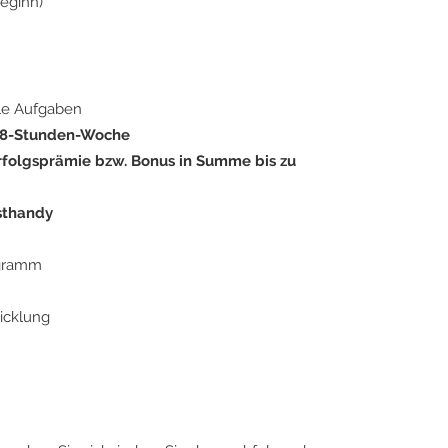
eginn)
le Aufgaben
 38-Stunden-Woche
rfolgsprämie bzw. Bonus in Summe bis zu
sthandy
ogramm
icklung