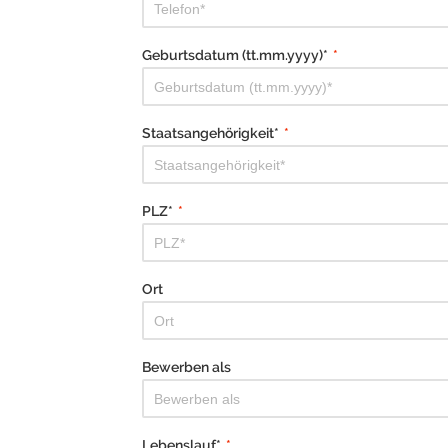
Geburtsdatum (tt.mm.yyyy)*
*
Staatsangehörigkeit*
*
PLZ*
*
Ort
Bewerben als
Lebenslauf*
*