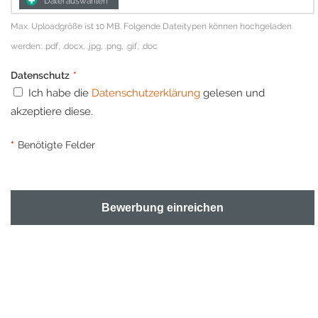
Datei auswählen
Max. Uploadgröße ist 10 MB. Folgende Dateitypen können hochgeladen
werden: .pdf, .docx, .jpg, .png, .gif, .doc
Datenschutz
*
Ich habe die
Datenschutzerklärung
gelesen und
akzeptiere diese.
*
Benötigte Felder
Bewerbung einreichen