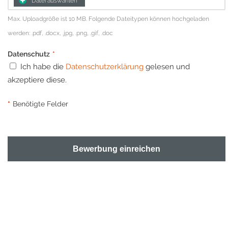
Datei auswählen
Max. Uploadgröße ist 10 MB. Folgende Dateitypen können hochgeladen
werden: .pdf, .docx, .jpg, .png, .gif, .doc
Datenschutz
*
Ich habe die
Datenschutzerklärung
gelesen und
akzeptiere diese.
*
Benötigte Felder
Bewerbung einreichen