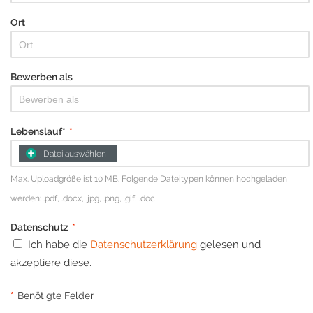
Ort
Bewerben als
Lebenslauf*
*
Datei auswählen
Max. Uploadgröße ist 10 MB. Folgende Dateitypen können hochgeladen
werden: .pdf, .docx, .jpg, .png, .gif, .doc
Datenschutz
*
Ich habe die
Datenschutzerklärung
gelesen und
akzeptiere diese.
*
Benötigte Felder