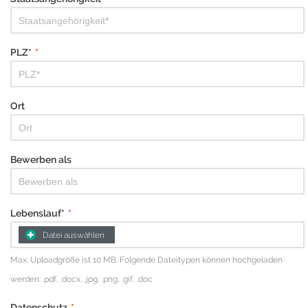
PLZ*
*
Ort
Bewerben als
Lebenslauf*
*
Datei auswählen
Max. Uploadgröße ist 10 MB. Folgende Dateitypen können hochgeladen
werden: .pdf, .docx, .jpg, .png, .gif, .doc
Datenschutz
*