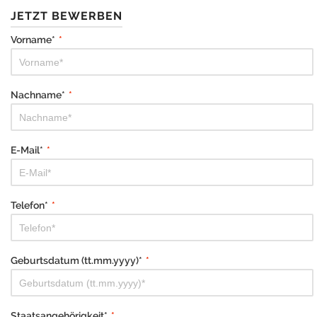
JETZT BEWERBEN
Vorname*
*
Nachname*
*
E-Mail*
*
Telefon*
*
Geburtsdatum (tt.mm.yyyy)*
*
Staatsangehörigkeit*
*