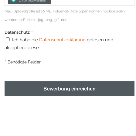
Datei auswählen
Max. Uploadgröße ist 10 MB. Folgende Dateitypen können hochgeladen
werden: .pdf, .docx, .jpg, .png, .gif, .doc
Datenschutz
*
Ich habe die
Datenschutzerklärung
gelesen und
akzeptiere diese.
*
Benötigte Felder
Bewerbung einreichen