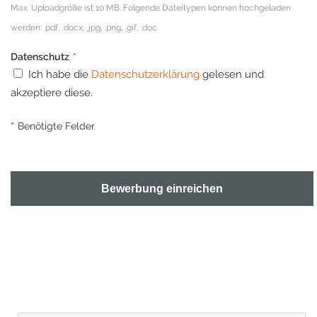
Max. Uploadgröße ist 10 MB. Folgende Dateitypen können hochgeladen
werden: .pdf, .docx, .jpg, .png, .gif, .doc
Datenschutz
*
Ich habe die
Datenschutzerklärung
gelesen und
akzeptiere diese.
*
Benötigte Felder
Bewerbung einreichen