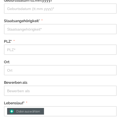
Geburtsdatum (tt.mm.yyyy)*
*
Staatsangehörigkeit*
*
PLZ*
*
Ort
Bewerben als
Lebenslauf*
*
Datei auswählen