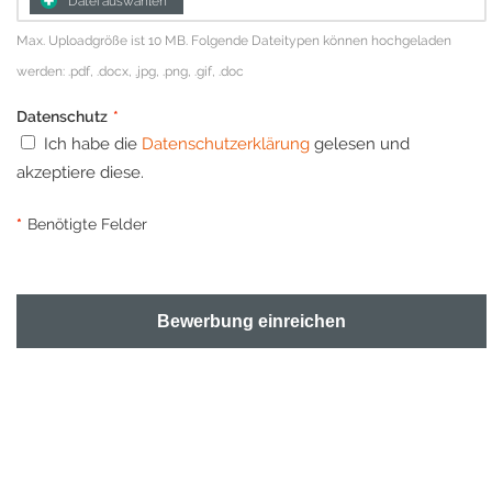
Datei auswählen
Max. Uploadgröße ist 10 MB. Folgende Dateitypen können hochgeladen
werden: .pdf, .docx, .jpg, .png, .gif, .doc
Datenschutz
*
Ich habe die
Datenschutzerklärung
gelesen und
akzeptiere diese.
*
Benötigte Felder
Bewerbung einreichen