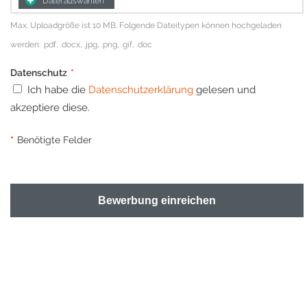
Datei auswählen
Max. Uploadgröße ist 10 MB. Folgende Dateitypen können hochgeladen
werden: .pdf, .docx, .jpg, .png, .gif, .doc
Datenschutz
*
Ich habe die
Datenschutzerklärung
gelesen und
akzeptiere diese.
*
Benötigte Felder
Bewerbung einreichen